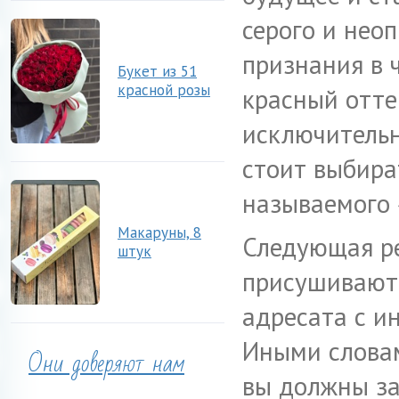
серого и неоп
признания в 
Букет из 51
красной розы
красный отте
исключительн
стоит выбира
называемого 
Макаруны, 8
Следующая ре
штук
присушиваютс
адресата с и
Иными словам
Они доверяют нам
вы должны зак