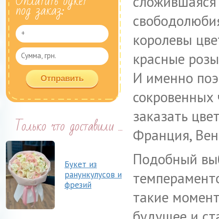
Оплатить букет
сложившаяся 
под заказ:
свободолюбия
королевы цве
красные розы
И именно поэ
сокровенных 
заказать цве
Только что доставили ...
Франция, Вен
Подобный выб
Букет из
темпераменто
ранункулусов и
фрезий
такие момент
будущее и ст