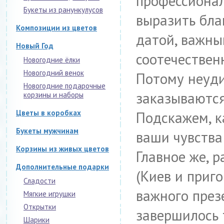
профессионал
Букеты из ранункулусов
выразить бла
Композиции из цветов
датой, важны
Новый Год
соотечествен
Новогодние ёлки
Новогодний венок
Потому неуди
Новогодние подарочные
заказываются
корзины и наборы
Цветы в коробках
Подскажем, к
Букеты мужчинам
ваши чувства 
Корзины из живых цветов
Главное же, р
Дополнительные подарки
(Киев и приго
Сладости
важного през
Мягкие игрушки
Открытки
завершилось 
Шарики