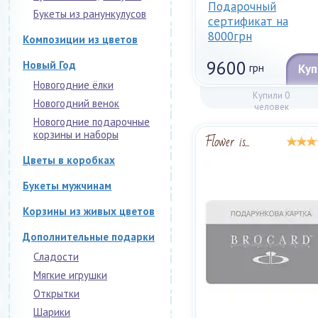
Подарочный
Букеты из ранункулусов
сертификат на
8000грн
Композиции из цветов
9600
Новый Год
грн
Куп
Новогодние ёлки
Купили 0
Новогодний венок
человек
Новогодние подарочные
корзины и наборы
Flower is...
Цветы в коробках
Букеты мужчинам
Корзины из живых цветов
Дополнительные подарки
Сладости
Мягкие игрушки
Открытки
Шарики