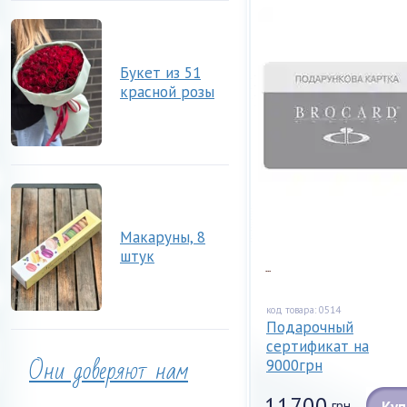
Букет из 51
красной розы
Макаруны, 8
штук
...
код товара: 0514
Подарочный
сертификат на
Они доверяют нам
9000грн
11700
грн