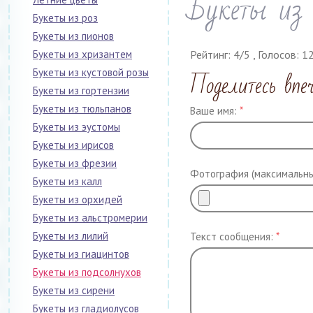
Букеты из 
Букеты из роз
Букеты из пионов
Букеты из хризантем
Рейтинг:
4
/
5
, Голосов:
1
Поделитесь впе
Букеты из кустовой розы
Букеты из гортензии
Букеты из тюльпанов
Ваше имя:
*
Букеты из эустомы
Букеты из ирисов
Букеты из фрезии
Фотография (максимальны
Букеты из калл
Букеты из орхидей
Букеты из альстромерии
Букеты из лилий
Текст сообщения:
*
Букеты из гиацинтов
Букеты из подсолнухов
Букеты из сирени
Букеты из гладиолусов