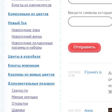
Букеты из ранункулусов
Введите символы которые
Композиции из цветов
Новый Год
Новогодние ёлки
Обновить
Новогодний венок
Новогодние подарочные
корзины и наборы
Цветы в коробках
Букеты мужчинам
Flowers is
А
17.07.2015
Корзины из живых цветов
11:48
о
Дополнительные подарки
м
Сладости
Ж
Мягкие игрушки
Открытки
Шарики
Анна
10.07.2015