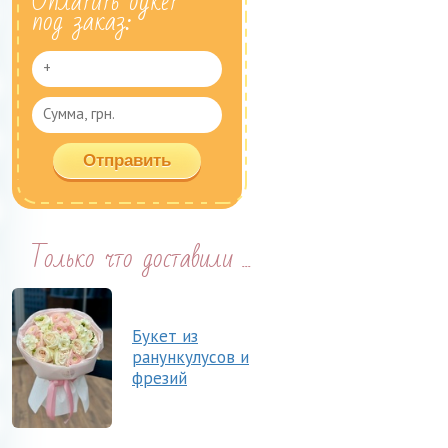
Оплатить букет
под заказ:
Только что доставили ...
Букет из
ранункулусов и
фрезий