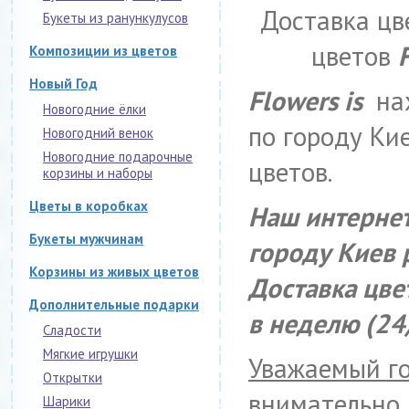
Доставка цв
Букеты из ранункулусов
цветов
Композиции из цветов
Новый Год
Flowers is
нах
Новогодние ёлки
по городу Ки
Новогодний венок
Новогодние подарочные
цветов.
корзины и наборы
Цветы в коробках
Наш интернет
Букеты мужчинам
городу Киев 
Корзины из живых цветов
Доставка цве
Дополнительные подарки
в неделю (24
Сладости
Мягкие игрушки
Уважаемый го
Открытки
внимательно 
Шарики