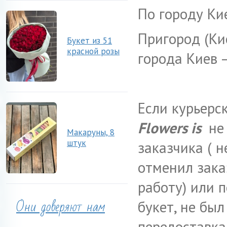
По городу Ки
Пригород (Ки
Букет из 51
красной розы
города Киев –
Если курьерс
Flowers is
не 
Макаруны, 8
штук
заказчика ( 
отменил заказ
работу) или 
Они доверяют нам
букет, не был
передоставка 