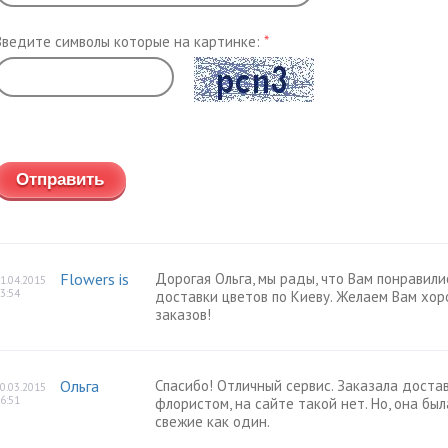
Введите символы которые на картинке:
*
Обновить
Flowers is
Дорогая Ольга, мы рады, что Вам понравил
1.04.2015
3:54
доставки цветов по Киеву. Желаем Вам хо
заказов!
Ольга
Спасибо! Отличный сервис. Заказала достав
0.03.2015
6:51
флористом, на сайте такой нет. Но, она бы
свежие как один.