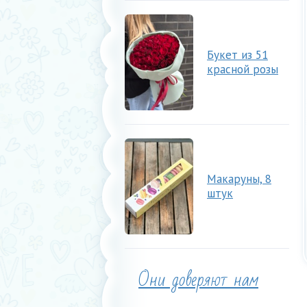
Букет из 51
красной розы
Макаруны, 8
штук
Они доверяют нам