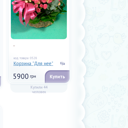
...
код товара: 0528
Корзина "Для нее"
5900
грн
Купить
Купили 44
человек