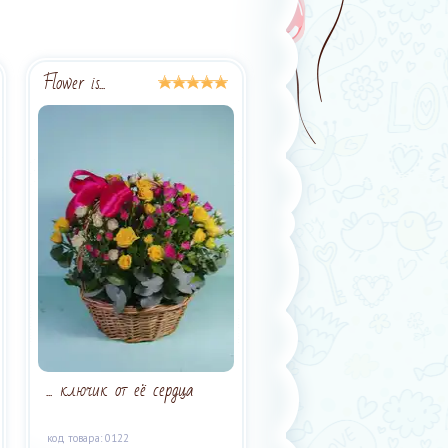
Flower is...
... ключик от её сердца
код товара: 0122