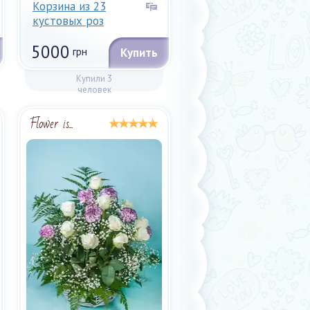
Корзина из 23
кустовых роз
5000
грн
Купить
Купили 3
человек
Flower is...