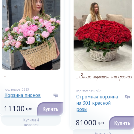
...
... Залог хорошего настроения
код товара: 0583
код товара: 0762
Корзина пионов
Огромная корзина
из 301 красной
11100
грн
Купить
розы
Купили 4
81000
грн
Купить
человек