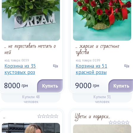
... не переставать мечтать о
... жаркие и страстные
ней
чувства
код товара: 0039
код товара: 0199
Корзина из 35
Корзина из 51
кустовых роз
красной розы
8000
9000
грн
Купить
грн
Купить
Купили 48
Купили 31
человек
человек
...
Цветы и подарки...