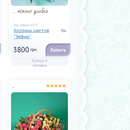
... нежные улыбки
код товара: 0275
Корзина цветов
"Зефир"
3800
грн
Купить
Купили 4
человек
...