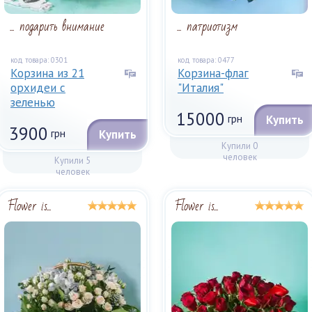
... подарить внимание
... патриотизм
код товара: 0301
код товара: 0477
Корзина из 21
Корзина-флаг
орхидеи с
"Италия"
зеленью
15000
грн
Купить
3900
грн
Купить
Купили 0
человек
Купили 5
человек
Flower is...
Flower is...