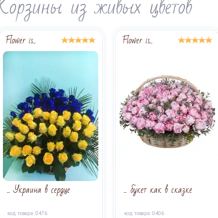
Корзины из живых цветов
Flower is...
Flower is...
... Украина в сердце
... букет как в сказке
код товара: 0476
код товара: 0406