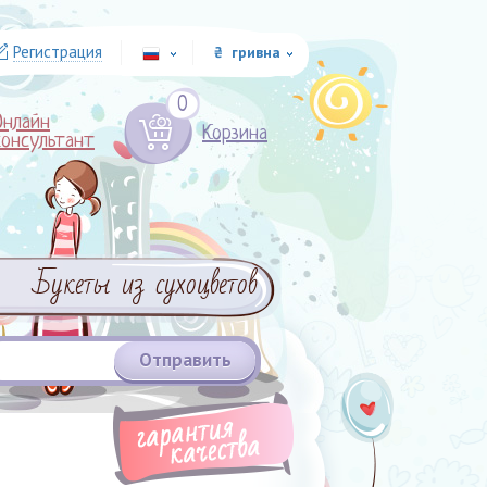
Регистрация
₴ гривна
ru
0
Онлайн
Корзина
консультант
Букеты из сухоцветов