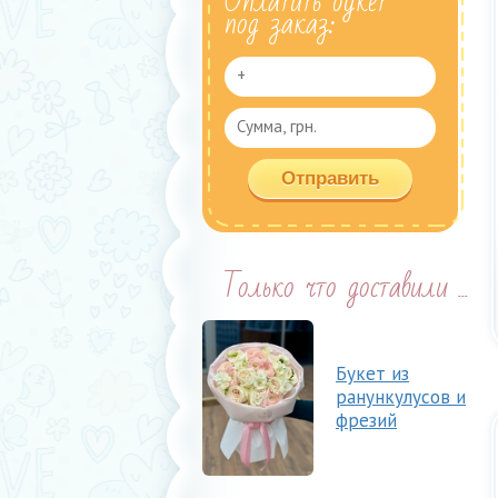
Оплатить букет
под заказ:
Только что доставили ...
Букет из
ранункулусов и
фрезий