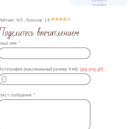
Купили 0
человек
Рейтинг:
4
/
5
, Голосов:
14
Поделитесь впечатлением
Ваше имя:
*
Фотография (максимальный размер 4 мб):
(jpg, png, gif)
Текст сообщения:
*