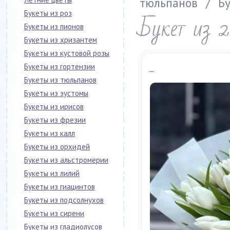
тюльпанов
/
Бу
Букеты из роз
Букет из 
Букеты из пионов
Букеты из хризантем
Букеты из кустовой розы
...
Букеты из гортензии
Букеты из тюльпанов
Букеты из эустомы
Букеты из ирисов
Букеты из фрезии
Букеты из калл
Букеты из орхидей
Букеты из альстромерии
Букеты из лилий
Букеты из гиацинтов
Букеты из подсолнухов
Букеты из сирени
Букеты из гладиолусов