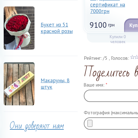
сертификат на
7000грн
9100
Букет из 51
грн
Куп
красной розы
Купили 0
человек
Рейтинг:
/
5
, Голосов:
Поделитесь 
Макаруны, 8
Ваше имя:
*
штук
Фотография (максимальны
Они доверяют нам