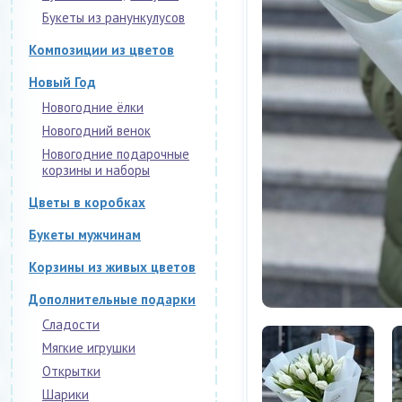
Букеты из ранункулусов
Композиции из цветов
Новый Год
Новогодние ёлки
Новогодний венок
Новогодние подарочные
корзины и наборы
Цветы в коробках
Букеты мужчинам
Корзины из живых цветов
Дополнительные подарки
Сладости
Мягкие игрушки
Открытки
Шарики