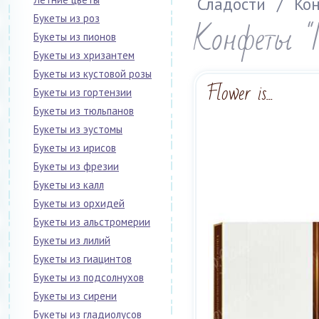
Сладости
/
Кон
Букеты из роз
Конфеты "
Букеты из пионов
Букеты из хризантем
Букеты из кустовой розы
Flower is...
Букеты из гортензии
Букеты из тюльпанов
Букеты из эустомы
Букеты из ирисов
Букеты из фрезии
Букеты из калл
Букеты из орхидей
Букеты из альстромерии
Букеты из лилий
Букеты из гиацинтов
Букеты из подсолнухов
Букеты из сирени
Букеты из гладиолусов