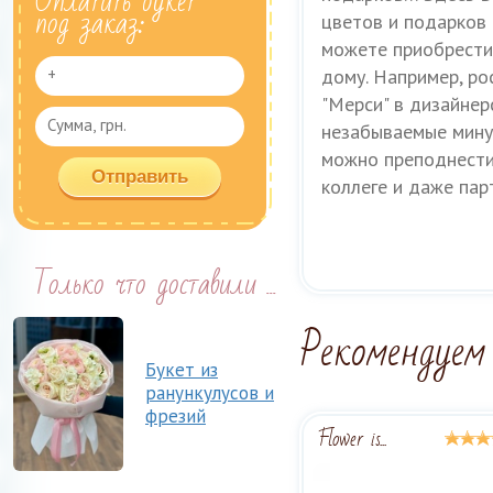
Оплатить букет
под заказ:
цветов и подарков 
можете приобрести 
дому. Например, р
"Мерси" в дизайнер
незабываемые мину
можно преподнести
коллеге и даже пар
Только что доставили ...
Рекомендуем
Букет из
ранункулусов и
фрезий
Flower is...