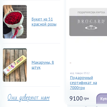
Букет из 51
красной розы
...
Макаруны, 8
штук
код товара: 0512
Подарочный
сертификат на
7000грн
Они доверяют нам
9100
грн
Куп