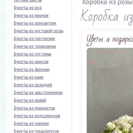
Коробка из роз
Букеты из роз
Коробка и
Букеты из пионов
Букеты из хризантем
Букеты из кустовой розы
Цветы и подарки.
Букеты из гортензии
Букеты из тюльпанов
∅ 45 см
Букеты из эустомы
Букеты из ирисов
40 см
Букеты из фрезии
Букеты из калл
Букеты из орхидей
Букеты из альстромерии
Букеты из лилий
Букеты из гиацинтов
Букеты из подсолнухов
Букеты из сирени
Букеты из гладиолусов