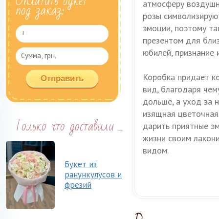
Оплатить букет
атмосферу воздушно
под заказ:
розы символизируют
эмоции, поэтому т
презентом для близ
юбилей, признание 
Коробка придает к
вид, благодаря че
дольше, а уход за 
изящная цветочная
Только что доставили ...
дарить приятные э
жизни своим лакони
видом.
Букет из
ранункулусов и
фрезий