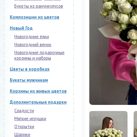
Букеты из ранункулусов
Композиции из цветов
Новый Год
Новогодние ёлки
Новогодний венок
Новогодние подарочные
корзины и наборы
Цветы в коробках
Букеты мужчинам
Корзины из живых цветов
Дополнительные подарки
Сладости
Мягкие игрушки
Открытки
Шарики