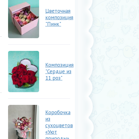
Цветочная
композиция
"Пинк"
Композиция
"Сердце из
11 роз"
Коробочка
из
сухоцветов
«Уют
природы»