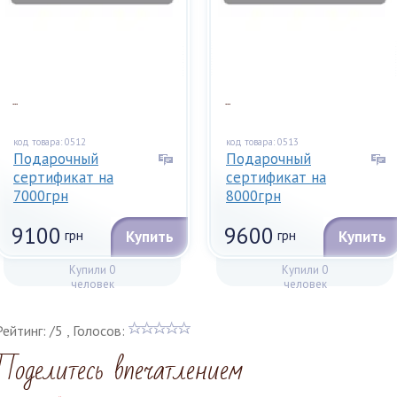
...
...
код товара: 0512
код товара: 0513
Подарочный
Подарочный
сертификат на
сертификат на
7000грн
8000грн
9100
9600
грн
Купить
грн
Купить
Купили 0
Купили 0
человек
человек
Рейтинг:
/
5
, Голосов:
Поделитесь впечатлением