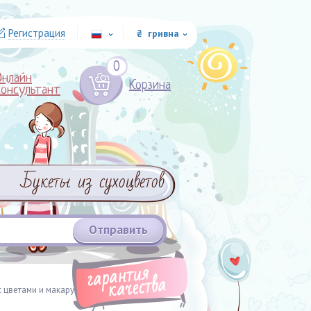
Регистрация
₴ гривна
ru
0
Онлайн
Корзина
консультант
Букеты из сухоцветов
 цветами и макарунами "Сладость"