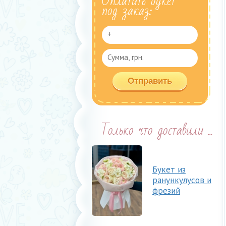
Оплатить букет
под заказ:
Только что доставили ...
Букет из
ранункулусов и
фрезий