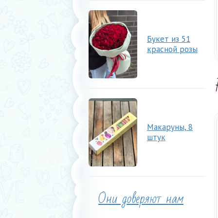
Букет из 51
красной розы
Макаруны, 8
штук
Они доверяют нам