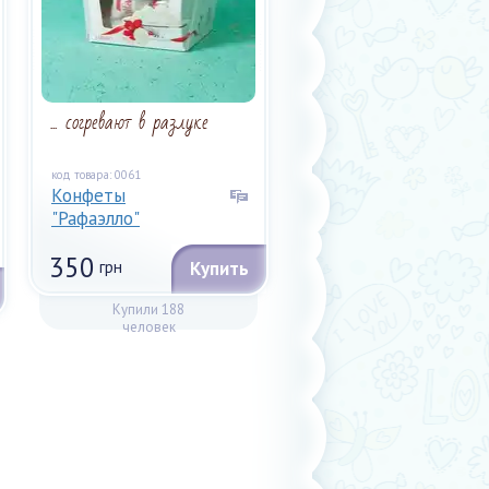
... согревают в разлуке
код товара: 0061
Конфеты
"Рафаэлло"
350
грн
Купить
Купили 188
человек