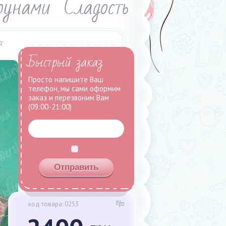
унами "Сладость"
Быстрый заказ
Просто напишите Ваш
телефон, мы сами оформим
заказ и перезвоним Вам
(09:00-21:00)
код товара: 0253