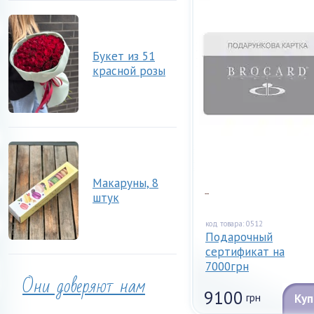
Букет из 51
красной розы
Макаруны, 8
...
штук
код товара: 0512
Подарочный
сертификат на
7000грн
Они доверяют нам
9100
грн
Куп