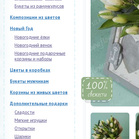
Букеты из ранункулусов
Композиции из цветов
Новый Год
Новогодние ёлки
Новогодний венок
Новогодние подарочные
корзины и наборы
Цветы в коробках
100
%
Букеты мужчинам
свежести
Корзины из живых цветов
Дополнительные подарки
Сладости
Мягкие игрушки
Открытки
Шарики