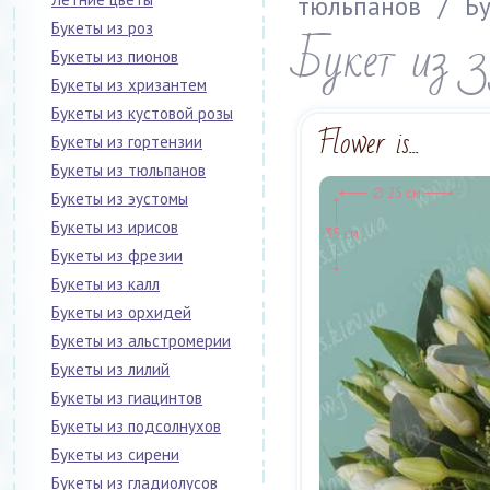
тюльпанов
/
Бу
Букеты из роз
Букет из 3
Букеты из пионов
Букеты из хризантем
Букеты из кустовой розы
Flower is...
Букеты из гортензии
Букеты из тюльпанов
∅ 25 см
Букеты из эустомы
Букеты из ирисов
35 см
Букеты из фрезии
Букеты из калл
Букеты из орхидей
Букеты из альстромерии
Букеты из лилий
Букеты из гиацинтов
Букеты из подсолнухов
Букеты из сирени
Букеты из гладиолусов