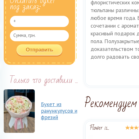
Оплатить букет
флористических ко
под заказ:
тюльпаны различны
любое время года. 
сочетании с арома
красивый подарок 
пола. Полузакрытые
доказательством т
долго радовать сво
Только что доставили ...
Рекомендуем
Букет из
ранункулусов и
фрезий
Flower is...