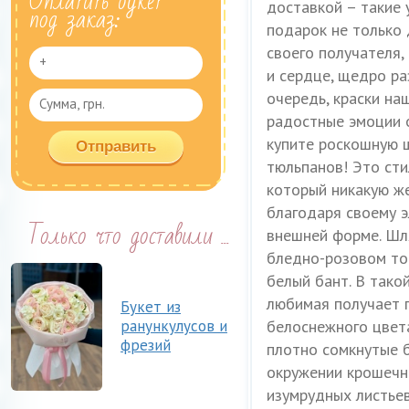
Оплатить букет
доставкой – такие 
под заказ:
подарок не только
своего получателя,
и сердце, щедро ра
очередь, краски н
радостные эмоции 
купите роскошную 
тюльпанов! Это сти
который никакую ж
благодаря своему э
Только что доставили ...
внешней форме. Шл
бледно-розовом тон
белый бант. В тако
любимая получает 
Букет из
ранункулусов и
белоснежного цвета
фрезий
плотно сомкнутые 
окружении крошечн
изумрудных листье