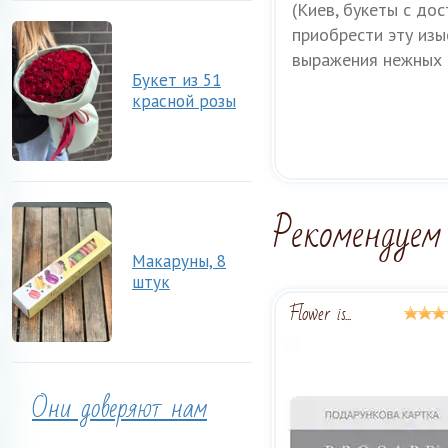
(Киев, букеты с до
приобрести эту из
выражения нежных 
Букет из 51
красной розы
Рекомендуем
Макаруны, 8
штук
Flower is...
Они доверяют нам