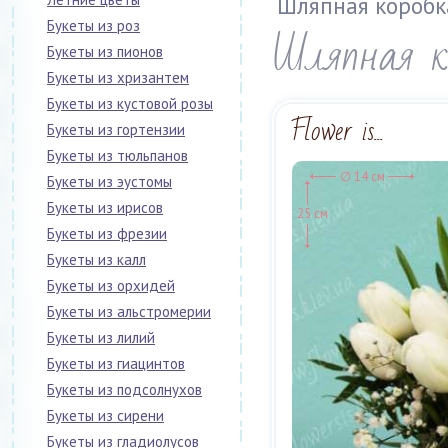
Шляпная коробк
Букеты из роз
Шляпная к
Букеты из пионов
Букеты из хризантем
Букеты из кустовой розы
Flower is...
Букеты из гортензии
Букеты из тюльпанов
∅ 14 см
Букеты из эустомы
Букеты из ирисов
25 см
Букеты из фрезии
Букеты из калл
Букеты из орхидей
Букеты из альстромерии
Букеты из лилий
Букеты из гиацинтов
Букеты из подсолнухов
Букеты из сирени
Букеты из гладиолусов