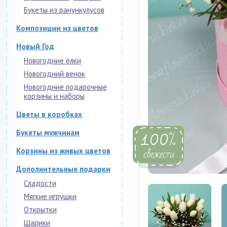
Букеты из ранункулусов
Композиции из цветов
Новый Год
Новогодние ёлки
Новогодний венок
Новогодние подарочные
корзины и наборы
Цветы в коробках
100
%
Букеты мужчинам
свежести
Корзины из живых цветов
Дополнительные подарки
Сладости
Мягкие игрушки
Открытки
Шарики